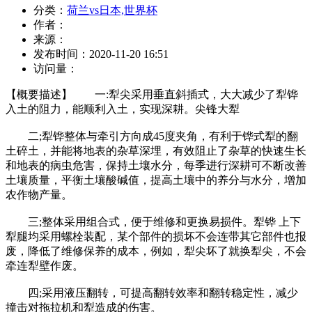
分类：
荷兰vs日本,世界杯
作者：
来源：
发布时间：
2020-11-20 16:51
访问量：
【概要描述】
一:犁尖采用垂直斜插式，大大减少了犁铧
入土的阻力，能顺利入土，实现深耕。尖锋大犁
二;犁铧整体与牵引方向成45度夹角，有利于铧式犁的翻
土碎土，并能将地表的杂草深埋，有效阻止了杂草的快速生长
和地表的病虫危害，保持土壤水分，每季进行深耕可不断改善
土壤质量，平衡土壤酸碱值，提高土壤中的养分与水分，增加
农作物产量。
三;整体采用组合式，便于维修和更换易损件。犁铧 上下
犁腿均采用螺栓装配，某个部件的损坏不会连带其它部件也报
废，降低了维修保养的成本，例如，犁尖坏了就换犁尖，不会
牵连犁壁作废。
四;采用液压翻转，可提高翻转效率和翻转稳定性，减少
撞击对拖拉机和犁造成的伤害。