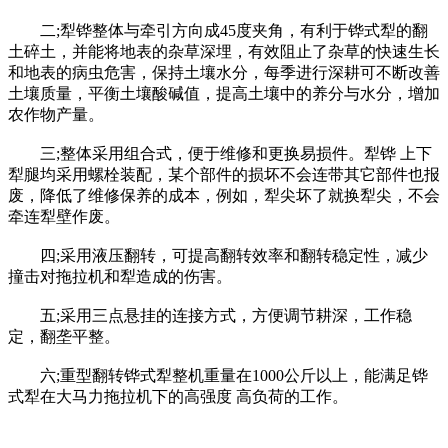
二;犁铧整体与牵引方向成45度夹角，有利于铧式犁的翻
土碎土，并能将地表的杂草深埋，有效阻止了杂草的快速生长
和地表的病虫危害，保持土壤水分，每季进行深耕可不断改善
土壤质量，平衡土壤酸碱值，提高土壤中的养分与水分，增加
农作物产量。
三;整体采用组合式，便于维修和更换易损件。犁铧 上下
犁腿均采用螺栓装配，某个部件的损坏不会连带其它部件也报
废，降低了维修保养的成本，例如，犁尖坏了就换犁尖，不会
牵连犁壁作废。
四;采用液压翻转，可提高翻转效率和翻转稳定性，减少
撞击对拖拉机和犁造成的伤害。
五;采用三点悬挂的连接方式，方便调节耕深，工作稳
定，翻垄平整。
六;重型翻转铧式犁整机重量在1000公斤以上，能满足铧
式犁在大马力拖拉机下的高强度 高负荷的工作。