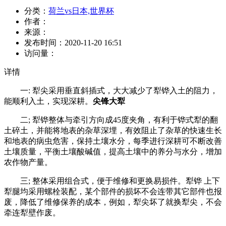
分类：
荷兰vs日本,世界杯
作者：
来源：
发布时间：
2020-11-20 16:51
访问量：
详情
一: 犁尖采用垂直斜插式，大大减少了犁铧入土的阻力，
能顺利入土，实现深耕。
尖锋大犁
二; 犁铧整体与牵引方向成45度夹角，有利于铧式犁的翻
土碎土，并能将地表的杂草深埋，有效阻止了杂草的快速生长
和地表的病虫危害，保持土壤水分，每季进行深耕可不断改善
土壤质量，平衡土壤酸碱值，提高土壤中的养分与水分，增加
农作物产量。
三; 整体采用组合式，便于维修和更换易损件。犁铧 上下
犁腿均采用螺栓装配，某个部件的损坏不会连带其它部件也报
废，降低了维修保养的成本，例如，犁尖坏了就换犁尖，不会
牵连犁壁作废。