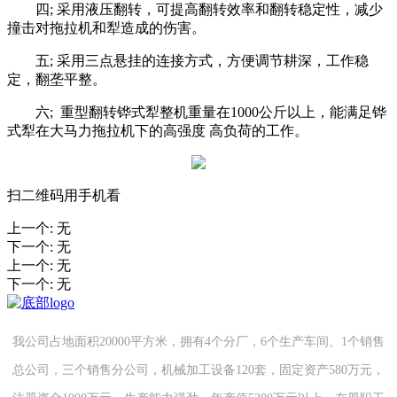
四; 采用液压翻转，可提高翻转效率和翻转稳定性，减少
撞击对拖拉机和犁造成的伤害。
五; 采用三点悬挂的连接方式，方便调节耕深，工作稳
定，翻垄平整。
六; 重型翻转铧式犁整机重量在1000公斤以上，能满足铧
式犁在大马力拖拉机下的高强度 高负荷的工作。
扫二维码用手机看
上一个
:
无
下一个
:
无
上一个
:
无
下一个
:
无
我公司占地面积20000平方米，拥有4个分厂，6个生产车间、1个销售
总公司，三个销售分公司，机械加工设备120套，固定资产580万元，