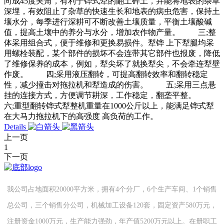
向成45度夹角，有利于铧式犁的翻土碎土，并能将地表的杂草
深埋，有效阻止了杂草的快速生长和地表的病虫危害，保持土
壤水分，每季进行深耕可不断改善土壤质量，平衡土壤酸碱
值，提高土壤中的养分与水分，增加农作物产量。 三;整
体采用组合式，便于维修和更换易损件。犁铧 上下犁腿均采
用螺栓装配，某个部件的损坏不会连带其它部件也报废，降低
了维修保养的成本，例如，犁尖坏了就换犁尖，不会牵连犁壁
作废。 四;采用液压翻转，可提高翻转效率和翻转稳定
性，减少撞击对拖拉机和犁造成的伤害。 五;采用三点悬
挂的连接方式，方便调节耕深，工作稳定，翻垄平整。
六;重型翻转铧式犁整机重量在1000公斤以上，能满足铧式犁
在大马力拖拉机下的高强度 高负荷的工作。
Details
上一页
1
下一页
我公司占地面积20000平方米，拥有4个分厂，6个生产车间、1个销售
总公司，三个销售分公司，机械加工设备120套，固定资产580万元，
注册资金1000万元，生产能力强劲，年产值5200万元以上。在册职工