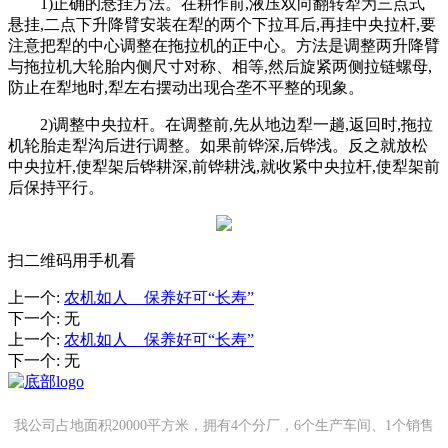
1)正确的悬挂方法。在耕作前,液压双向翻转犁为三点式
悬挂,二点下升降臂安装在犁的两个下拉耳后,再挂中央拉杆,要
注意把犁的中心调整在拖拉机的正中心。方法是调整两升降臂
与拖拉机大轮胎内侧尺寸对称、相等,然后旋紧两侧拉链螺母,
防止在犁地时,犁左右摆动出现合垄不平整的现象。
2)调整中央拉杆。在调整前,先从地边犁一趟,返回时,拖拉
机轮胎走犁沟后进行调整。如果前铧深,后铧浅。反之就放松
中央拉杆,使犁架后铧耕深,前铧耕浅,就收紧中央拉杆,使犁架前
后保持平行。
扫二维码用手机看
上一个
:
农机如人 保养好可“长寿”
下一个
:
无
上一个
:
农机如人 保养好可“长寿”
下一个
:
无
我公司占地面积20000平方米，拥有4个分厂，6个生产车间、1个销售