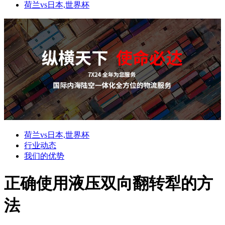
荷兰vs日本,世界杯
荷兰vs日本,世界杯
行业动态
我们的优势
正确使用液压双向翻转犁的方
法