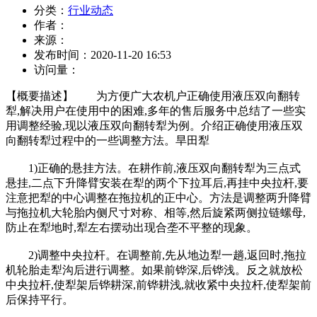
分类：
行业动态
作者：
来源：
发布时间：
2020-11-20 16:53
访问量：
【概要描述】
为方便广大农机户正确使用液压双向翻转
犁,解决用户在使用中的困难,多年的售后服务中总结了一些实
用调整经验,现以液压双向翻转犁为例。介绍正确使用液压双
向翻转犁过程中的一些调整方法。旱田犁
1)正确的悬挂方法。在耕作前,液压双向翻转犁为三点式
悬挂,二点下升降臂安装在犁的两个下拉耳后,再挂中央拉杆,要
注意把犁的中心调整在拖拉机的正中心。方法是调整两升降臂
与拖拉机大轮胎内侧尺寸对称、相等,然后旋紧两侧拉链螺母,
防止在犁地时,犁左右摆动出现合垄不平整的现象。
2)调整中央拉杆。在调整前,先从地边犁一趟,返回时,拖拉
机轮胎走犁沟后进行调整。如果前铧深,后铧浅。反之就放松
中央拉杆,使犁架后铧耕深,前铧耕浅,就收紧中央拉杆,使犁架前
后保持平行。