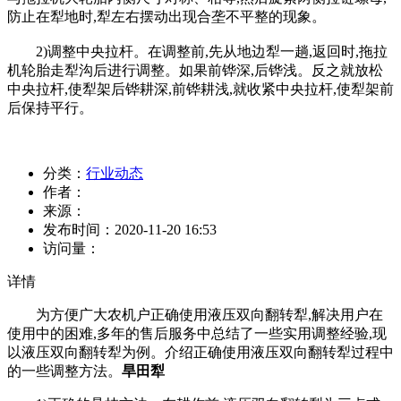
防止在犁地时,犁左右摆动出现合垄不平整的现象。
2)调整中央拉杆。在调整前,先从地边犁一趟,返回时,拖拉
机轮胎走犁沟后进行调整。如果前铧深,后铧浅。反之就放松
中央拉杆,使犁架后铧耕深,前铧耕浅,就收紧中央拉杆,使犁架前
后保持平行。
分类：
行业动态
作者：
来源：
发布时间：
2020-11-20 16:53
访问量：
详情
为方便广大农机户正确使用液压双向翻转犁,解决用户在
使用中的困难,多年的售后服务中总结了一些实用调整经验,现
以液压双向翻转犁为例。介绍正确使用液压双向翻转犁过程中
的一些调整方法。
旱田犁