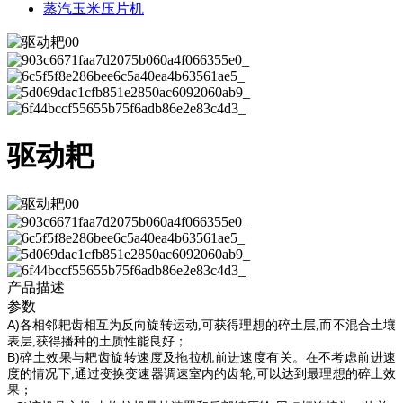
蒸汽玉米压片机
驱动耙
产品描述
参数
A)
各相邻耙齿相互为反向旋转运动
,可获得
理想的碎
土层
,而
不混合土壤
表层
,获得播
种
的土质
性能良好；
B)
碎土
效果与耙齿旋转
速度
及拖拉机前进
速度
有关
。在不
考虑前进
速
度
的情
况下
,
通
过
变换变
速
器调速
室内
的齿轮
,
可以达到
最
理想的碎土
效
果；