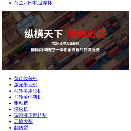
荷兰vs日本,世界杯
黄芪收获机
激光平地机
马铃薯杀秧机
马铃薯中耕机
驱动耙
深松机
调幅液压翻转犁
无墒大犁
翻转犁