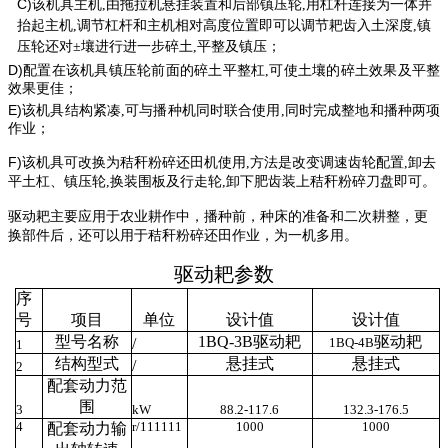
C)
该机具主
机
,
由拖拉机悬挂
装置和后
部镇压轮
,用
杠杆
连接为
一体并
抬起主
机
,
调节杠
杆和
主
机
相对高度位置
即可
以调节耙齿入土
深度,镇
压轮还对±壤进行进一步
碎土
,
平
整及
镇压；
D)
配置在
该机具镇压轮
前面
的
碎土平整杠
,可使土壤
的
碎土
效果
及
平
整
效果
更佳；
E)
该机具结构紧凑
,可与播种机
同时联
合使
用
,同
时完成整地和播种
两项
作
业；
F)
该机具
可
改换为秸秆粉碎还田机使用
,方法是改变调速齿轮
配置
,卸去
平土杠、
镇压轮
,换装围板及
行走
轮
,卸下肥
齿装上秸秆粉
碎
刀盘即可。
驱动耙主要应用于农业耕作中，播种前，种床的准备和二次耕整，更
换部件后，还可以用于秸秆粉碎还田作业，为一机多用。
驱动耙
参
数
序
号
项目
单位
设计值
设计值
型号名称
1BQ-3B驱动耙
驱动耙
/
1BQ-4B
1
结构
型式
悬挂式
悬挂式
/
2
配套动力范
围
3
kW
88.2-117.6
132.3-176.5
4
r/111111
1000
1000
配套
动力输