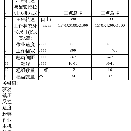
出
轴转速
与配
套拖拉
机联接方式
三
点悬挂
三
点悬挂
/
5
6
390
390
主轴转速
"口出
i
7
mvm
1570X3100X1300
1570X4200X1300
工作
状态外
形
尺寸
(长
X
宽
高
)
X
8
km/h
6-8
6-8
作业速度
9
0111
300
400
工作
幅宽
10
0111
24.5
24.5
耙齿间
距
11
0111
10-18
10-18
耙深
12
12
16
耙组
数量
组
13
24
32
耙齿
数量
个
关键词:
驱动
镇压
悬挂
速度
粉碎
作业
主机