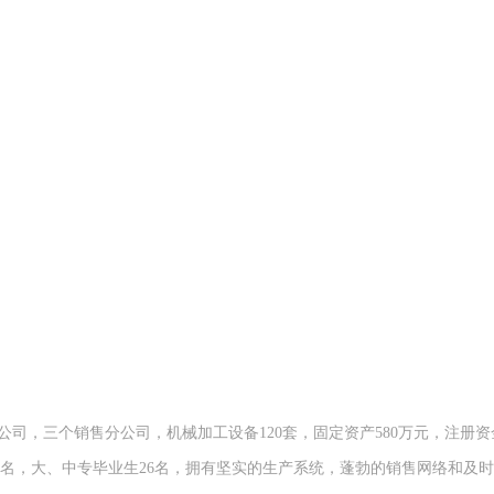
公司，三个销售分公司，机械加工设备120套，固定资产580万元，注册资金
6名，大、中专毕业生26名，拥有坚实的生产系统，蓬勃的销售网络和及